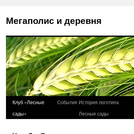
Перейти
к
Мегаполис и деревня
содержимому
Клуб «Лесные
События
История логотипа
сады»
Лесные сады