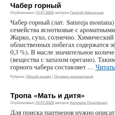
Чабер горный
Опубликовано
10.07.2022
автором
Георгий Афанасьев
Чабер горный (лат. Satureja montana
семейства яснотковые с ароматными
Жарко, сухо, солнечно. Химический 
облиственных побегах содержатся э
0,3 %). В масле значительное колич
(вещества с запахом орегано). Таки
горного чабера составляет …
Читать
Рубрика:
Общий дизайн
|
Оставить комментарий
Тропа «Мать и дитя»
Опубликовано
10.07.2022
автором
Катерина Подолецких
Для поиска партнеров нужно описать