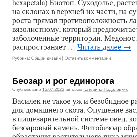
hexapetala) Биотоп. Суходолье, расте
на склонах в верхней их части, на с
роста прямая противоположность л
вязолистному, который предпочитае
заболоченные территории. Медонос.
распространяет …
Читать далее
→
Рубрика:
Общий дизайн
|
Оставить комментарий
Беозар и рог единорога
Опубликовано
15.07.2022
автором
Катерина Подолецких
Василек не такое уж и безобидное р
для домашнего скота. Опушение вас
в пищеварительной системе овец, ко
безоаровый камень. Фитобезоар обра
обрастания растительного пуха ми