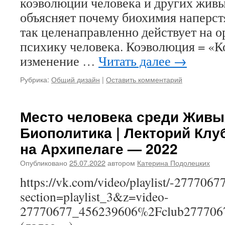
коэволюции человека и других живы
объясняет почему биохимия наперс
так целенаправленно действует на ор
психику человека. Коэволюция = «
изменение …
Читать далее
→
Рубрика:
Общий дизайн
|
Оставить комментарий
Место человека среди Живы
Биополитика | Лекторий Кл
на Архипелаге — 2022
Опубликовано
25.07.2022
автором
Катерина Подолецких
https://vk.com/video/playlist/-2777067
section=playlist_3&z=video-
27770677_456239606%2Fclub277706