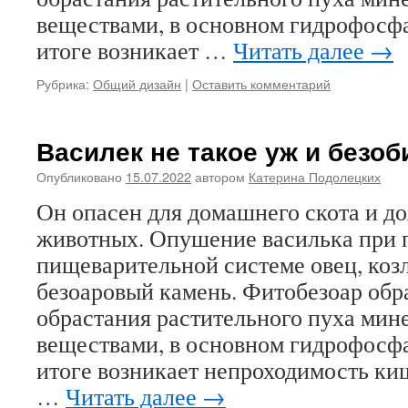
веществами, в основном гидрофосфа
итоге возникает …
Читать далее
→
Рубрика:
Общий дизайн
|
Оставить комментарий
Василек не такое уж и безо
Опубликовано
15.07.2022
автором
Катерина Подолецких
Он опасен для домашнего скота и д
животных. Опушение василька при 
пищеварительной системе овец, коз
безоаровый камень. Фитобезоар обра
обрастания растительного пуха ми
веществами, в основном гидрофосфа
итоге возникает непроходимость ки
…
Читать далее
→