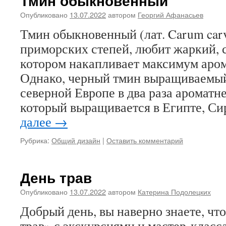
Тмин обыкновенный
Опубликовано
13.07.2022
автором
Георгий Афанасьев
Тмин обыкновенный (лат. Carum carv
приморских степей, любит жаркий, с
котором накапливает максимум аро
Однако, черный тмин выращиваемый
северной Европе в два раза ароматне
который выращивается в Египте, С
далее
→
Рубрика:
Общий дизайн
|
Оставить комментарий
День трав
Опубликовано
13.07.2022
автором
Катерина Подолецких
Добрый день, вы наверно знаете, чт
трав» с экскурсиями и мастер-класс