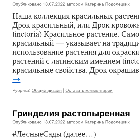
Опубликовано
13.07.2022
автором
Катерина Подолецких
Наша коллекция красильных расте
Дрок красильный, или Дрок кровожад
tinctōria) Красильное растение. Сам
красильный — указывает на традиц
использование растения для окраски
растений с латинским имением tinct
красильные свойства. Дрок окраши
→
Рубрика:
Общий дизайн
|
Оставить комментарий
Гринделия растопыренная
Опубликовано
13.07.2022
автором
Катерина Подолецких
#ЛесныеСады (далее…)