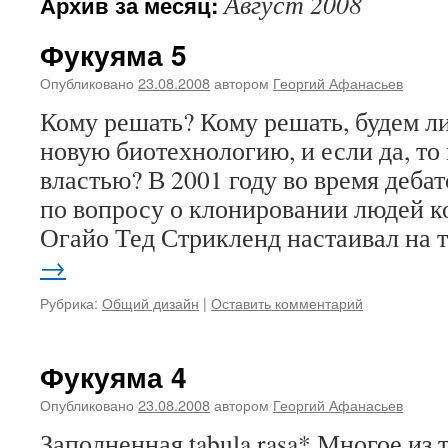
Август 2008
Архив за месяц:
Фукуяма 5
Опубликовано
23.08.2008
автором
Георгий Афанасьев
Кому решать? Кому решать, будем л
новую биотехнологию, и если да, то
властью? В 2001 году во время деб
по вопросу о клонировании людей к
Огайо Тед Стрикленд настаивал на 
→
Рубрика:
Общий дизайн
|
Оставить комментарий
Фукуяма 4
Опубликовано
23.08.2008
автором
Георгий Афанасьев
Заполненная tabula rasa* Многое из т