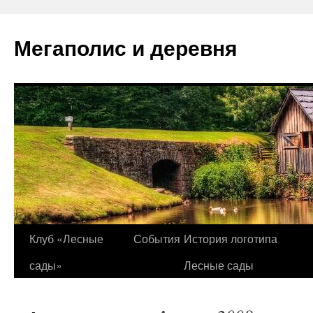
Перейти
к
Мегаполис и деревня
содержимому
Клуб «Лесные
События
История логотипа
сады»
Лесные сады