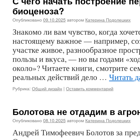
С чего начать построение п
биоценоза?
Опубликовано
09.10.2025
автором
Катерина Подолецких
Знакомо ли вам чувство, когда хочетс
настоящему важное — например, соз
участке живое, разнообразное прост
пользы и вкуса, — но вы годами «хо
около»? Читаете книги, смотрите се
реальных действий дело …
Читать 
Рубрика:
Общий дизайн
|
Оставить комментарий
Болотова не отдадим в агр
Опубликовано
08.10.2025
автором
Катерина Подолецких
Андрей Тимофеевич Болотов за пре