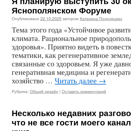
Я планирую выступить 30 ок
Яснополянском Форуме
Опубликовано
22.10.2025
автором
Катерина Подолецких
Тема этого года «Устойчивое развит
климата. Рациональное природополь
здоровья». Приятно видеть в повест
тематики, как регенеративное земле
связанные со здоровьем. Я уже давно
генеративная медицина и регенерат
хозяйство …
Читать далее
→
Рубрика:
Общий дизайн
|
Оставить комментарий
Несколько недавних разгово
что не все гости моего кана