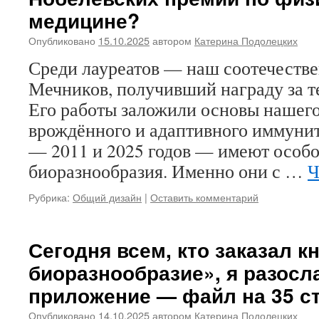
медицине?
Опубликовано
15.10.2025
автором
Катерина Подолецких
Среди лауреатов — наш соотечеств
Мечников, получивший награду за т
Его работы заложили основы нашег
врождённого и адаптивного иммунит
— 2011 и 2025 годов — имеют особо
биоразнообразия. Именно они с …
Ч
Рубрика:
Общий дизайн
|
Оставить комментарий
Сегодня всем, кто заказал к
биоразнообразие», я разосл
приложение — файл на 35 с
Опубликовано
14.10.2025
автором
Катерина Подолецких