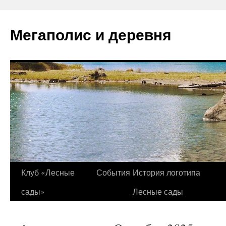
Перейти
к
Мегаполис и деревня
содержимому
Клуб «Лесные
События
История логотипа
сады»
Лесные сады