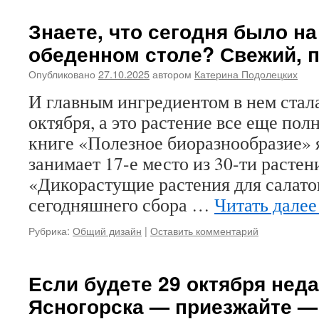
Знаете, что сегодня было н
обеденном столе? Свежий, 
Опубликовано
27.10.2025
автором
Катерина Подолецких
И главным ингредиентом в нем стала
октября, а это растение все еще по
книге «Полезное биоразнообразие» 
занимает 17-е место из 30-ти растен
«Дикорастущие растения для салато
сегодняшнего сбора …
Читать дале
Рубрика:
Общий дизайн
|
Оставить комментарий
Если будете 29 октября неда
Ясногорска — приезжайте —