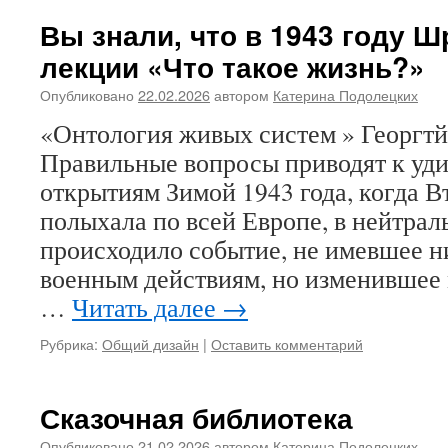
Вы знали, что в 1943 году Ш
лекции «Что такое жизнь?»
Опубликовано
22.02.2026
автором
Катерина Подолецких
«Онтология живых систем » Георгтй
Правильные вопросы приводят к уд
открытиям Зимой 1943 года, когда В
полыхала по всей Европе, в нейтра
происходило событие, не имевшее н
военным действиям, но изменившее
…
Читать далее
→
Рубрика:
Общий дизайн
|
Оставить комментарий
Сказочная библиотека
Опубликовано
21.02.2026
автором
Катерина Подолецких