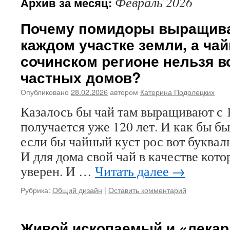
Февраль 2026
Архив за месяц:
Почему помидоры выращива
каждом участке земли, а чай
сочинском регионе нельзя в
частных домов?
Опубликовано
28.02.2026
автором
Катерина Подолецких
Казалось бы чай там выращивают с 1
получается уже 120 лет. И как бы бы
если бы чайный куст рос вот буквал
И для дома свой чай в качестве кот
уверен. И …
Читать далее
→
Рубрика:
Общий дизайн
|
Оставить комментарий
Живой ископаемый и «лекар