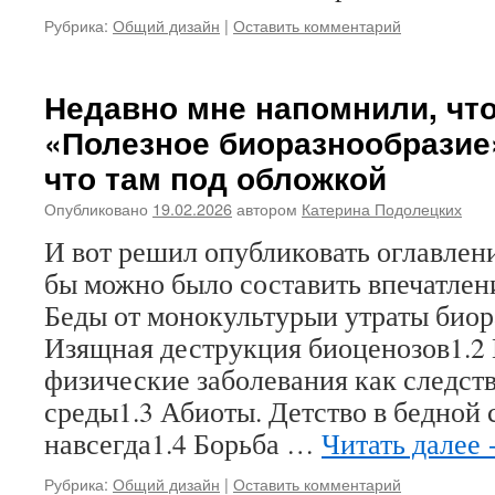
Рубрика:
Общий дизайн
|
Оставить комментарий
Недавно мне напомнили, что
«Полезное биоразнообразие
что там под обложкой
Опубликовано
19.02.2026
автором
Катерина Подолецких
И вот решил опубликовать оглавлени
бы можно было составить впечатлен
Беды от монокультурыи утраты биор
Изящная деструкция биоценозов1.2
физические заболевания как следст
среды1.3 Абиоты. Детство в бедной 
навсегда1.4 Борьба …
Читать далее
Рубрика:
Общий дизайн
|
Оставить комментарий