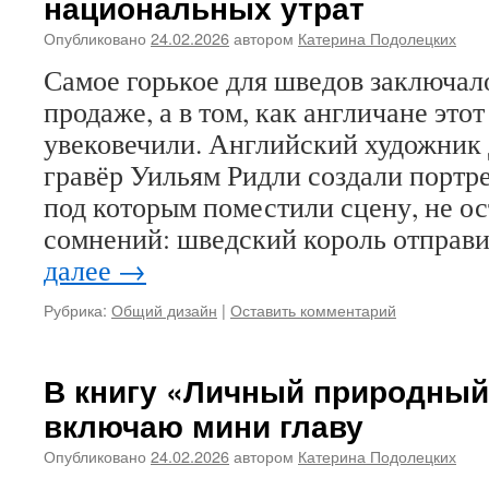
национальных утрат
Опубликовано
24.02.2026
автором
Катерина Подолецких
Самое горькое для шведов заключало
продаже, а в том, как англичане это
увековечили. Английский художник
гравёр Уильям Ридли создали портр
под которым поместили сцену, не 
сомнений: шведский король отправ
далее
→
Рубрика:
Общий дизайн
|
Оставить комментарий
В книгу «Личный природный
включаю мини главу
Опубликовано
24.02.2026
автором
Катерина Подолецких