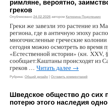
римляне, вероятно, заимств
греков
Опубликовано
24.02.2026
автором
Катерина Подолецких
Греки же завезли это растение из 
региона, где в античную эпоху расп
многочисленные греческие колонии 
сегодня можно осмотреть во время 
«Естественной истории» (кн. XXV, 
сообщает:Каштаны происходят из Са
греков …
Читать далее
→
Рубрика:
Общий дизайн
|
Оставить комментарий
Шведское общество до сих п
потерю этого наследия одно