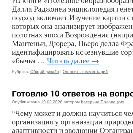
Из книги «Полезное биоразнообрази
Далла Раджонеи энциклопедия гене
подход включает:Изучение картин ст
которых она анализирует изображен
полотнах эпохи Возрождения (напри
Мантеньи, Дюрера, Пьеро делла Фра
идентифицировать исчезнувшие сорт
«бычья …
Читать далее
→
Рубрика:
Общий дизайн
|
Оставить комментарий
Готовлю 10 ответов на вопр
Опубликовано
19.02.2026
автором
Катерина Подолецких
“Чему может и должна научиться че
организация у организации природн
адаптивности и эволюции Организа