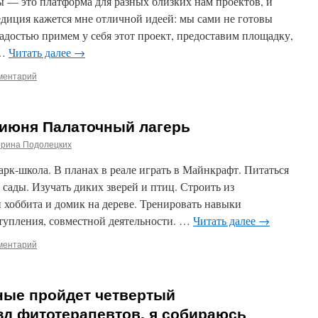
ды — это платформа для разных близких нам проектов, и
диция кажется мне отличной идеей: мы сами не готовы
радостью примем у себя этот проект, предоставим площадку,
 …
Читать далее
→
ментарий
 июня Палаточный лагерь
ерина Подолецких
к-школа. В планах в реале играть в Майнкрафт. Питаться
сады. Изучать диких зверей и птиц. Строить из
 хоббита и домик на дереве. Тренировать навыки
упления, совместной деятельности. …
Читать далее
→
ментарий
ые пройдет четвертый
д фитотерапевтов, я собираюсь