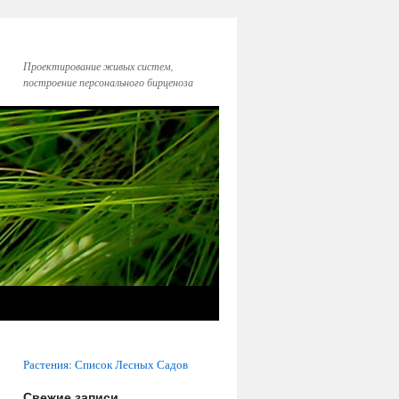
Проектирование живых систем,
построение персонального бирценоза
Растения: Список Лесных Садов
Свежие записи