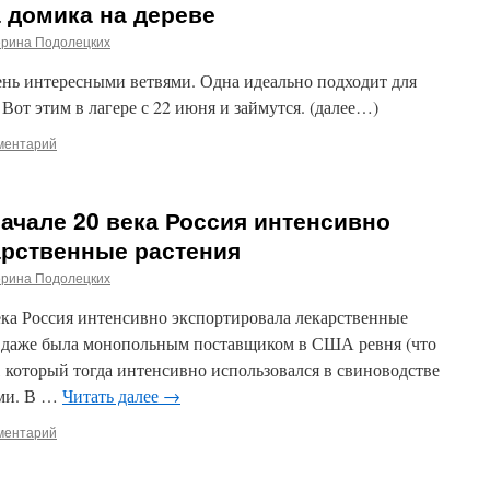
 домика на дереве
ерина Подолецких
чень интересными ветвями. Одна идеально подходит для
 Вот этим в лагере с 22 июня и займутся. (далее…)
ментарий
начале 20 века Россия интенсивно
арственные растения
ерина Подолецких
ека Россия интенсивно экспортировала лекарственные
и даже была монопольным поставщиком в США ревня (что
, который тогда интенсивно использовался в свиноводстве
ами. В …
Читать далее
→
ментарий