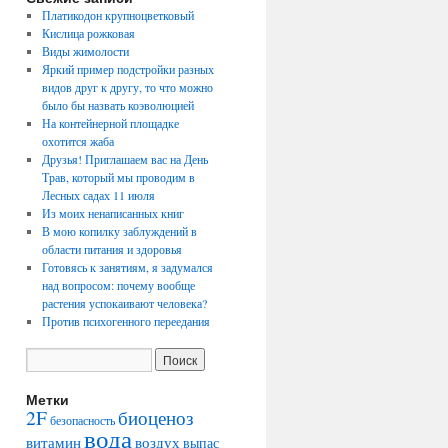
Платикодон крупноцветковый
Кислица рожковая
Виды жимолости
Яркий пример подстройки разных
видов друг к другу, то что можно
было бы назвать коэволюцией
На контейнерной площадке
охотится жаба
Друзья! Приглашаем вас на День
Трав, который мы проводим в
Лесных садах 11 июля
Из моих ненаписанных книг
В мою копилку заблуждений в
области питания и здоровья
Готовясь к занятиям, я задумался
над вопросом: почему вообще
растения успокаивают человека?
Против психогенного переедания
Метки
2F
биоценоз
безопасность
вода
воздух
витамин
выпас