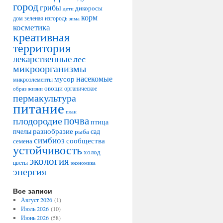
город
грибы
дикоросы
дети
корм
дом
зеленая изгородь
зима
косметика
креативная
территория
лекарственные
лес
микроорганизмы
насекомые
мусор
микроэлементы
овощи
образ жизни
органическое
пермакультура
питание
план
плодородие
почва
птица
разнобразие
сад
пчелы
рыба
симбиоз
сообщества
семена
устойчивость
холод
экология
цветы
экономика
энергия
Все записи
Август 2026
(1)
Июль 2026
(10)
Июнь 2026
(58)