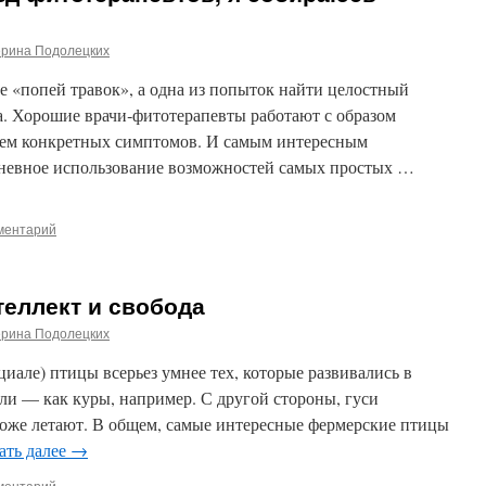
ерина Подолецких
е «попей травок», а одна из попыток найти целостный
а. Хорошие врачи‑фитотерапевты работают с образом
ием конкретных симптомов. И самым интересным
дневное использование возможностей самых простых …
ментарий
теллект и свобода
ерина Подолецких
циале) птицы всерьез умнее тех, которые развивались в
али — как куры, например. С другой стороны, гуси
тоже летают. В общем, самые интересные фермерские птицы
ать далее
→
ментарий