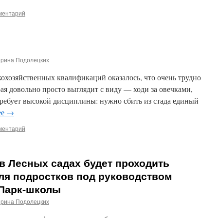
ментарий
ерина Подолецких
охозяйственных квалификаций оказалось, что очень трудно
рая довольно просто выглядит с виду — ходи за овечками,
 требует высокой дисциплины: нужно сбить из стада единый
ее
→
ментарий
 в Лесных садах будет проходить
ля подростков под руководством
Парк‑школы
ерина Подолецких