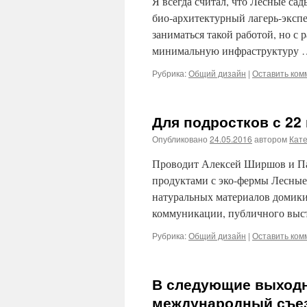
Я всегда считал, что Лесные са
био‑архитектурный лагерь‑экспе
заниматься такой работой, но с 
минимальную инфраструктуру
Рубрика:
Общий дизайн
|
Оставить ком
Для подростков с 22
Опубликовано
24.05.2016
автором
Кат
Проводит Алексей Ширшов и Пар
продуктами с эко-фермы Лесные 
натуральных материалов домики
коммуникации, публичного выст
Рубрика:
Общий дизайн
|
Оставить ком
В следующие выходн
международный съез