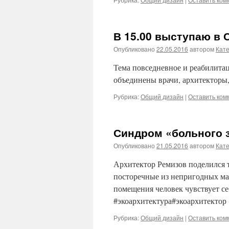
В 15.00 выступаю в 
Опубликовано
22.05.2016
автором
Кат
Тема повседневное и реабилита
объединены врачи, архитекторы,
Рубрика:
Общий дизайн
|
Оставить ком
Синдром «больного 
Опубликовано
21.05.2016
автором
Кат
Архитектор Ремизов поделился 
посторечные из непригодных ма
помещения человек чувствует себ
#экоархитектура#экоархитектор
Рубрика:
Общий дизайн
|
Оставить ком