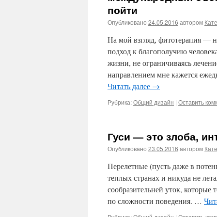
пойти
Опубликовано
24.05.2016
автором
Кат
На мой взгляд, фитотерапия — н
подход к благополучию человек
жизни, не ограничиваясь лечен
направлением мне кажется еже
Читать далее
→
Рубрика:
Общий дизайн
|
Оставить ком
Гуси — это злоба, ин
Опубликовано
23.05.2016
автором
Кат
Перелетные (пусть даже в потен
теплых странах и никуда не лет
сообразительней уток, которые 
по сложности поведения. …
Чит
Рубрика:
Общий дизайн
|
Оставить ком