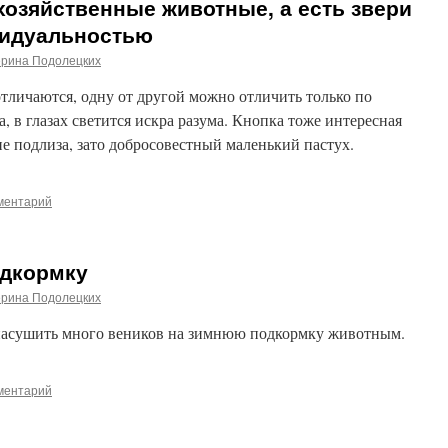
хозяйственные животные, а есть звери
видуальностью
ерина Подолецких
тличаются, одну от другой можно отличить только по
а, в глазах светится искра разума. Кнопка тоже интересная
е подлиза, зато добросовестный маленький пастух.
ментарий
одкормку
ерина Подолецких
о насушить много веников на зимнюю подкормку животным.
ментарий