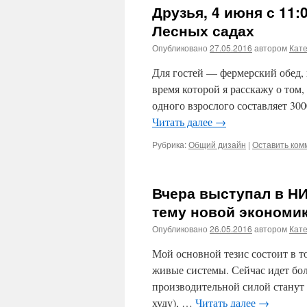
Друзья, 4 июня с 11:
Лесных садах
Опубликовано
27.05.2016
автором
Кат
Для гостей — фермерский обед, 
время которой я расскажу о том,
одного взрослого составляет 30
Читать далее
→
Рубрика:
Общий дизайн
|
Оставить ком
Вчера выступал в НИ
тему новой экономи
Опубликовано
26.05.2016
автором
Кат
Мой основной тезис состоит в т
живые системы. Сейчас идет бол
производительной силой станут р
худу), …
Читать далее
→