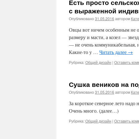
Есть просто сельско
с выраженной инди
Опубликовано
31.05.2016
автором
Кат
Овцы вот ничем особенным не о
размеру и масти, а козел — звезд
— не очень коммуникабельная, н
Какие‑то у …
Читать далее
→
Рубрика:
Общий дизайн
|
Оставить ком
Сушка веников на п
Опубликовано
31.05.2016
автором
Кат
За короткое северное лето над
Очень много. (далее…)
Рубрика:
Общий дизайн
|
Оставить ком