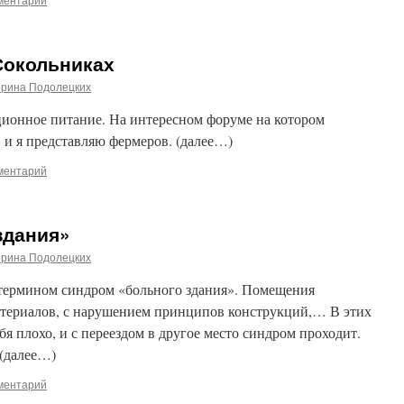
Сокольниках
ерина Подолецких
ционное питание. На интересном форуме на котором
 и я представляю фермеров. (далее…)
ментарий
здания»
ерина Подолецких
термином синдром «больного здания». Помещения
териалов, с нарушением принципов конструкций,… В этих
я плохо, и с переездом в другое место синдром проходит.
 (далее…)
ментарий