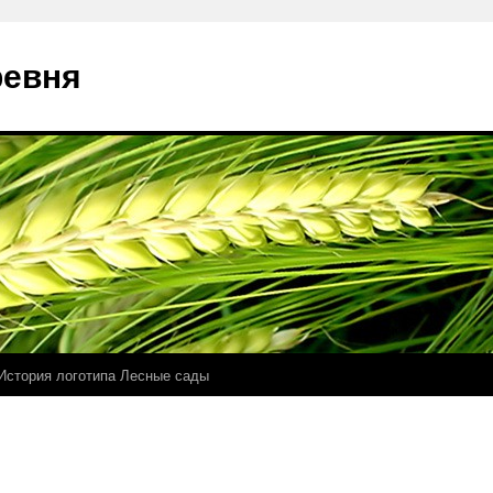
ревня
История логотипа Лесные сады