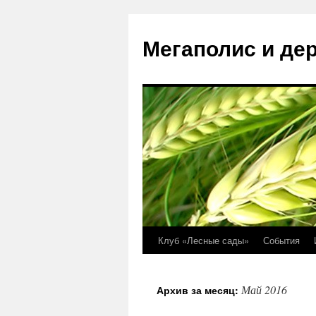
Перейти
к
Мегаполис и де
содержимому
Клуб «Лесные сады»
События
Май 2016
Архив за месяц: