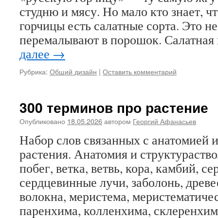
студню и мясу. Но мало кто знает, ч
горчицы есть салатные сорта. Это не
перемалывают в порошок. Салатная
далее
→
Рубрика:
Общий дизайн
|
Оставить комментарий
300 терминов про растение
Опубликовано
18.05.2026
автором
Георгий Афанасьев
Набор слов связанных с анатомией 
растения. Анатомия и структураствол
побег, ветка, ветвь, кора, камбий, с
сердцевинные лучи, заболонь, древе
волокна, меристема, меристематичес
паренхима, колленхима, склеренхим