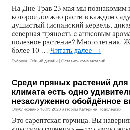
На Дне Трав 23 мая мы познакомим в
которое должно расти в каждом саду
душистый (испанский кервель, дик
северная пряность с анисовым аром
полезное растение? Многолетник. Ж
более 10 …
Читать далее
→
Рубрика:
Общий дизайн
|
Оставить комментарий
Среди пряных растений для
климата есть одно удивител
незаслуженно обойдённое 
Опубликовано
18.05.2026
автором
Катерина Подолецких
Это сарептская горчица. Вы наверняк
«русскую горчицу» — ту самую жгу