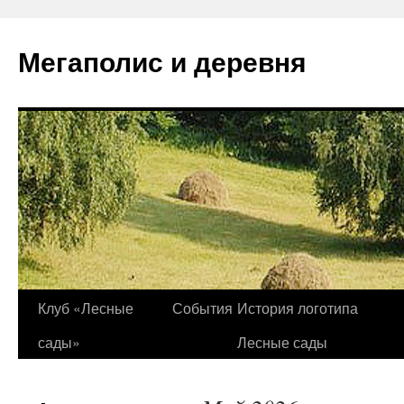
Перейти
к
Мегаполис и деревня
содержимому
Клуб «Лесные
События
История логотипа
сады»
Лесные сады