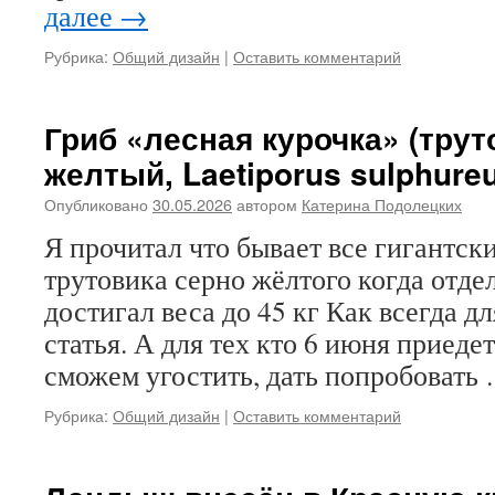
далее
→
Рубрика:
Общий дизайн
|
Оставить комментарий
Гриб «лесная курочка» (трут
желтый, Laetiporus sulphure
Опубликовано
30.05.2026
автором
Катерина Подолецких
Я прочитал что бывает все гигантск
трутовика серно жёлтого когда отде
достигал веса до 45 кг Как всегда д
статья. А для тех кто 6 июня приедет
сможем угостить, дать попробовать
Рубрика:
Общий дизайн
|
Оставить комментарий