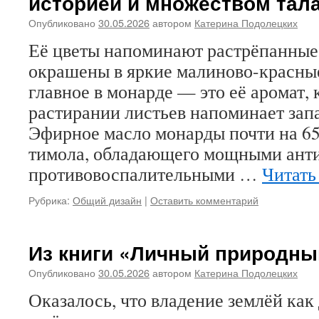
историей и множеством тал
Опубликовано
30.05.2026
автором
Катерина Подолецких
Её цветы напоминают растрёпанные
окрашены в яркие малиново-красные
главное в монарде — это её аромат,
растирании листьев напоминает запа
Эфирное масло монарды почти на 65
тимола, обладающего мощными ант
противовоспалительными …
Читать
Рубрика:
Общий дизайн
|
Оставить комментарий
Из книги «Личный природны
Опубликовано
30.05.2026
автором
Катерина Подолецких
Оказалось, что владение землёй как