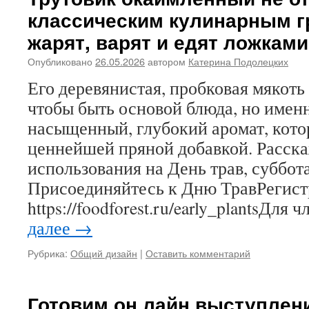
классическим кулинарным г
жарят, варят и едят ложками
Опубликовано
26.05.2026
автором
Катерина Подолецких
Его деревянистая, пробковая мякоть
чтобы быть основой блюда, но именн
насыщенный, глубокий аромат, кото
ценнейшей пряной добавкой. Расска
использования на День трав, суббот
Присоединяйтесь к Дню ТравРегист
https://foodforest.ru/early_plantsДля
далее
→
Рубрика:
Общий дизайн
|
Оставить комментарий
Готовим он лайн выступлен