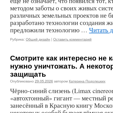
ещё не означает, что появился тот, к
методом заботы о своих живых систе
различных земельных проектов не б
разработано технологии создания ж
предложили технологию …
Читать 
Рубрика:
Общий дизайн
|
Оставить комментарий
Смотрите как интересно не 
нужно уничтожать. А некото
защищать
Опубликовано
29.05.2026
автором
Катерина Подолецких
Чёрно-синий слизень (Limax cinereon
«автохтонный» гигант — местный ре
занесённый в Красную книгу Москов
некоторых особей бывает тёмная ок