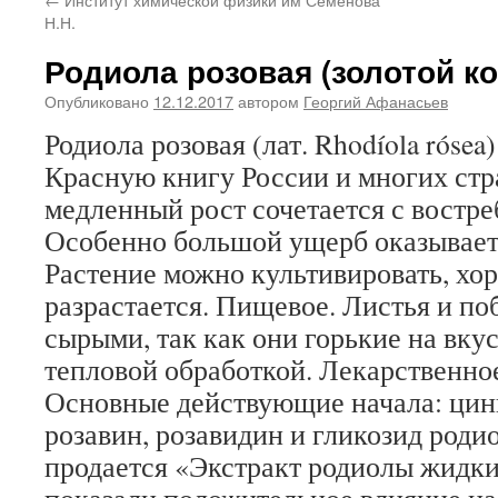
Н.Н.
Родиола розовая (золотой к
Опубликовано
12.12.2017
автором
Георгий Афанасьев
Родиола розовая (лат. Rhodíola rósea
Красную книгу России и многих стра
медленный рост сочетается с востр
Особенно большой ущерб оказывает
Растение можно культивировать, хор
разрастается. Пищевое. Листья и по
сырыми, так как они горькие на вкус
тепловой обработкой. Лекарственное
Основные действующие начала: цин
розавин, розавидин и гликозид роди
продается «Экстракт родиолы жидк