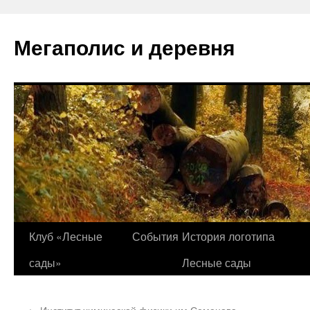
Перейти
к
Мегаполис и деревня
содержимому
Клуб «Лесные
События
История логотипа
сады»
Лесные сады
←
Институт химической физики им Семенова