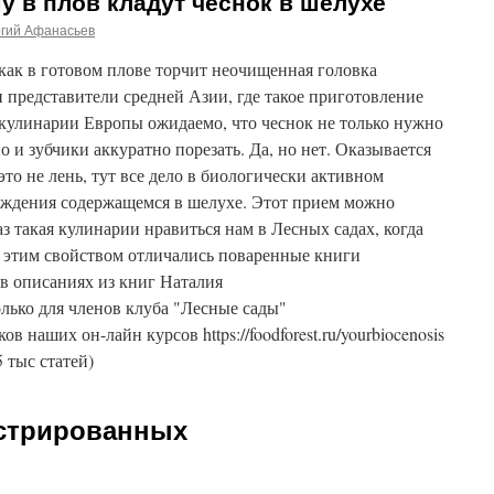
у в плов кладут чеснок в шелухе
ргий Афанасьев
как в готовом плове торчит неочищенная головка
 представители средней Азии, где такое приготовление
кулинарии Европы ожидаемо, что чеснок не только нужно
о и зубчики аккуратно порезать. Да, но нет. Оказывается
о не лень, тут все дело в биологически активном
ождения содержащемся в шелухе. Этот прием можно
з такая кулинарии нравиться нам в Лесных садах, когда
о этим свойством отличались поваренные книги
в описаниях из книг Наталия
лько для членов клуба "Лесные сады"
ников наших он-лайн курсов https://foodforest.ru/yourbiocenosis
5 тыс статей)
истрированных