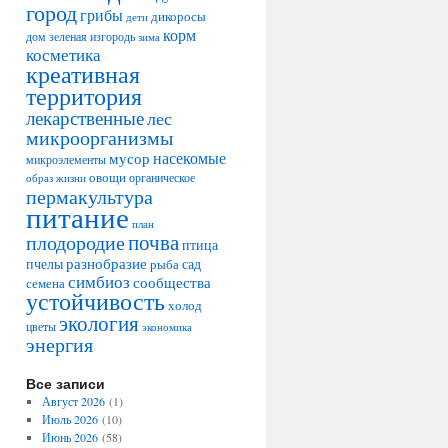
город
грибы
дикоросы
дети
корм
дом
зеленая изгородь
зима
косметика
креативная
территория
лекарственные
лес
микроорганизмы
насекомые
мусор
микроэлементы
овощи
образ жизни
органическое
пермакультура
питание
план
плодородие
почва
птица
разнобразие
сад
пчелы
рыба
симбиоз
сообщества
семена
устойчивость
холод
экология
цветы
экономика
энергия
Все записи
Август 2026
(1)
Июль 2026
(10)
Июнь 2026
(58)