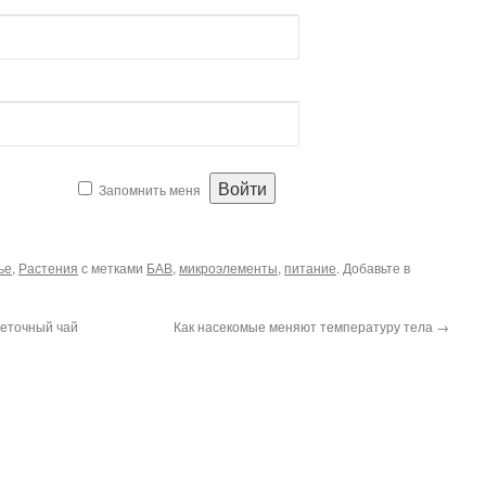
Запомнить меня
ье
,
Растения
с метками
БАВ
,
микроэлементы
,
питание
. Добавьте в
веточный чай
Как насекомые меняют температуру тела
→