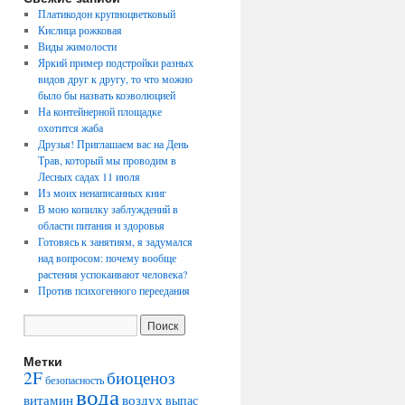
Платикодон крупноцветковый
Кислица рожковая
Виды жимолости
Яркий пример подстройки разных
видов друг к другу, то что можно
было бы назвать коэволюцией
На контейнерной площадке
охотится жаба
Друзья! Приглашаем вас на День
Трав, который мы проводим в
Лесных садах 11 июля
Из моих ненаписанных книг
В мою копилку заблуждений в
области питания и здоровья
Готовясь к занятиям, я задумался
над вопросом: почему вообще
растения успокаивают человека?
Против психогенного переедания
Метки
2F
биоценоз
безопасность
вода
воздух
витамин
выпас