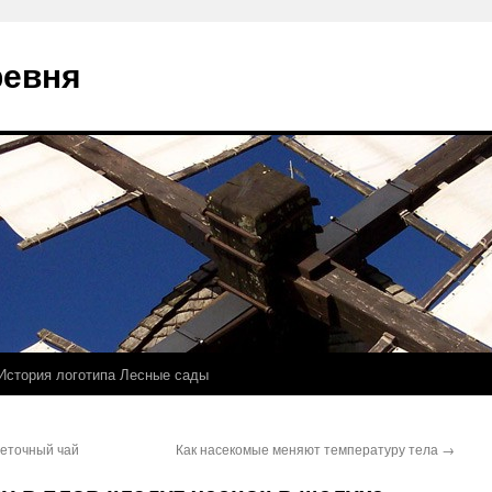
ревня
История логотипа Лесные сады
веточный чай
Как насекомые меняют температуру тела
→