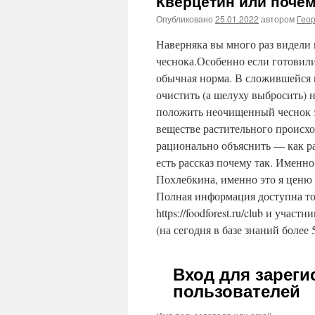
Кверцетин или почем
Опубликовано
25.01.2022
автором
Гео
Наверняка вы много раз видели 
чеснока.Особенно если готовили
обычная норма. В сложившейся 
очистить (а шелуху выбросить) н
положить неочищенный чеснок эт
веществе растительного происх
рационально объяснить — как ра
есть рассказ почему так. Именн
Похлебкина, именно это я ценю 
Полная информация доступна то
https://foodforest.ru/club и участ
(на сегодня в базе знаний более 
Вход для зарег
пользователей