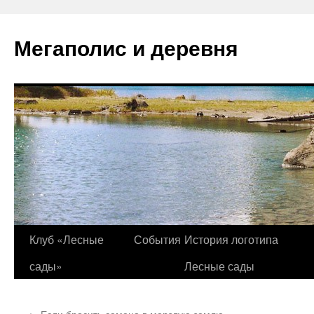
Перейти
к
Мегаполис и деревня
содержимому
Клуб «Лесные
События
История логотипа
сады»
Лесные сады
←
Если бросить семена в мерзлую землю