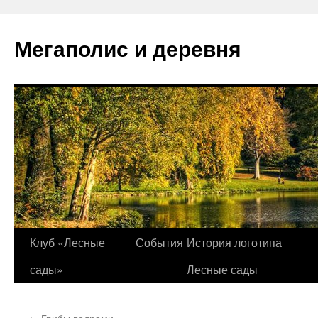
Перейти
к
Мегаполис и деревня
содержимому
Клуб «Лесные
События
История логотипа
сады»
Лесные сады
←
Грибы ведрами