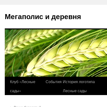
Перейти
к
Мегаполис и деревня
содержимому
Клуб «Лесные
События
История логотипа
сады»
Лесные сады
←
Веник березовый