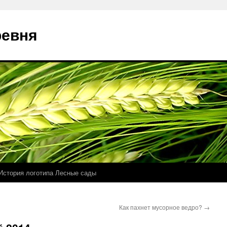
ревня
История логотипа Лесные сады
Как пахнет мусорное ведро?
→