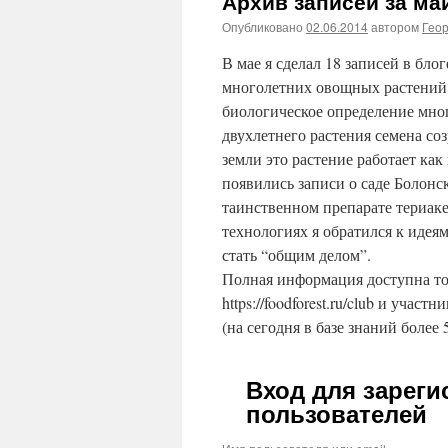
Архив записей за ма
Опубликовано
02.06.2014
автором
Гео
В мае я сделал 18 записей в бло
многолетних овощных растений 2
биологическое определение много
двухлетнего растения семена соз
земли это растение работает ка
появились записи о саде Болонс
таинственном препарате териак
технологиях я обратился к идея
стать “общим делом”.
Полная информация доступна то
https://foodforest.ru/club и участ
(на сегодня в базе знаний более 
Вход для зарег
пользователей