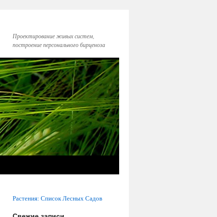
Проектирование живых систем,
построение персонального бирценоза
Растения: Список Лесных Садов
Свежие записи