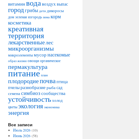
вода
воздух
витамин
выпас
город
грибы
дикоросы
дети
корм
дом
зеленая изгородь
зима
косметика
креативная
территория
лекарственные
лес
микроорганизмы
насекомые
мусор
микроэлементы
овощи
образ жизни
органическое
пермакультура
питание
план
плодородие
почва
птица
разнобразие
сад
пчелы
рыба
симбиоз
сообщества
семена
устойчивость
холод
экология
цветы
экономика
энергия
Все записи
Июль 2026
(10)
Июнь 2026
(58)