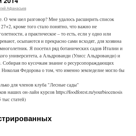
й 2014
ргий Афанасьев
ге. О чем шел разговор? Мне удалось расширить список
7+2, кроме того стало понятно, что важно не
летности, а практическое – то есть, если у одно или
ревают, осыпаются и прекрасно сами всходят, для хозяина
к многолетник. Я посетил ряд ботанических садов Италии и
кого университета, а Альдрованди (Улисс Альдрованди) и
е. Собирая по кусочкам знание о ресурсопораждающих
м Николая Федорова о том, что именно земледелие могло бы
лько для членов клуба "Лесные сады"
ников наших он-лайн курсов https://foodforest.ru/yourbiocenosis
5 тыс статей)
истрированных