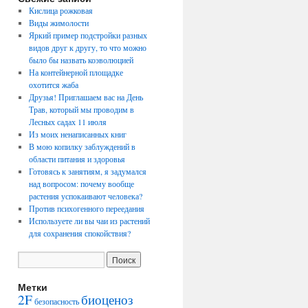
Кислица рожковая
Виды жимолости
Яркий пример подстройки разных
видов друг к другу, то что можно
было бы назвать коэволюцией
На контейнерной площадке
охотится жаба
Друзья! Приглашаем вас на День
Трав, который мы проводим в
Лесных садах 11 июля
Из моих ненаписанных книг
В мою копилку заблуждений в
области питания и здоровья
Готовясь к занятиям, я задумался
над вопросом: почему вообще
растения успокаивают человека?
Против психогенного переедания
Используете ли вы чаи из растений
для сохранения спокойствия?
Метки
2F
биоценоз
безопасность