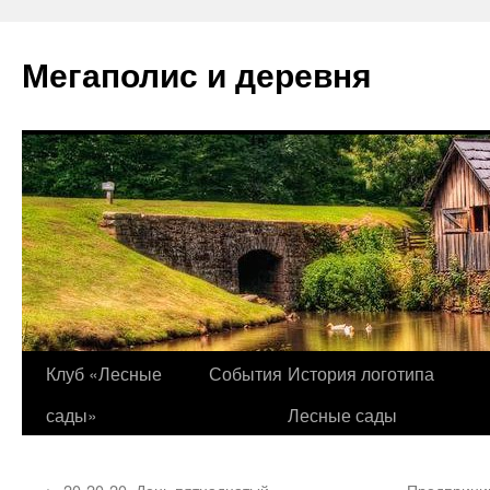
Перейти
к
Мегаполис и деревня
содержимому
Клуб «Лесные
События
История логотипа
сады»
Лесные сады
←
20-20-20. День пятнадцатый
«Предприним