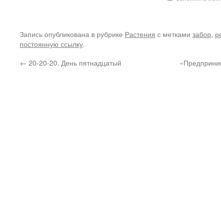
Запись опубликована в рубрике
Растения
с метками
забор
,
р
постоянную ссылку
.
←
20-20-20. День пятнадцатый
«Предприним