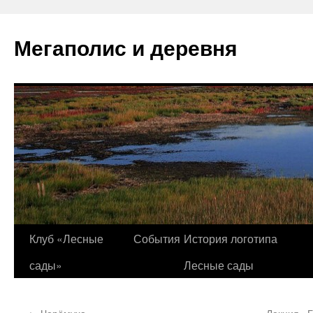
Перейти
к
Мегаполис и деревня
содержимому
Клуб «Лесные
События
История логотипа
сады»
Лесные сады
←
Черёмуха
Лекция «