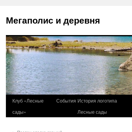
Перейти
к
Мегаполис и деревня
содержимому
Клуб «Лесные
События
История логотипа
сады»
Лесные сады
←
Паслен сладко-горький