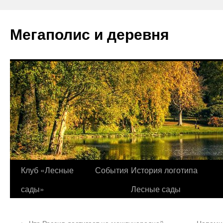
Перейти
к
Мегаполис и деревня
содержимому
Клуб «Лесные
События
История логотипа
сады»
Лесные сады
←
Что Россия достигает на международной
Напомин