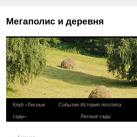
Перейти
к
Мегаполис и деревня
содержимому
Клуб «Лесные
События
История логотипа
сады»
Лесные сады
←
Богомол