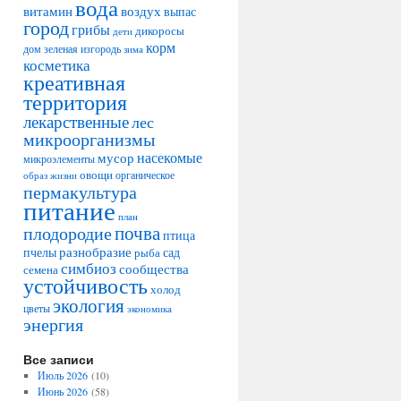
вода
воздух
витамин
выпас
город
грибы
дикоросы
дети
корм
дом
зеленая изгородь
зима
косметика
креативная
территория
лекарственные
лес
микроорганизмы
насекомые
мусор
микроэлементы
овощи
образ жизни
органическое
пермакультура
питание
план
плодородие
почва
птица
разнобразие
сад
пчелы
рыба
симбиоз
сообщества
семена
устойчивость
холод
экология
цветы
экономика
энергия
Все записи
Июль 2026
(10)
Июнь 2026
(58)