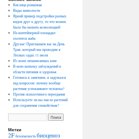
Кислица рожковая
Виды жимолости
Яркий пример подстройки разных
видов друг к другу, то что можно
было бы назвать коэволюцией
На контейнерной площадке
охотится жаба
Друзья! Приглашаем вас на День
Трав, который мы проводим в
Лесных садах 11 июля
Из моих ненаписанных книг
В мою копилку заблуждений в
области питания и здоровья
Готовясь к занятиям, я задумался
над вопросом: почему вообще
растения успокаивают человека?
Против психогенного переедания
Используете ли вы чаи из растений
для сохранения спокойствия?
Метки
2F
биоценоз
безопасность