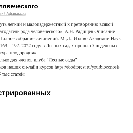
ловеческого
ргий Афанасьев
путь легкий и малоиздержестный к претворению всякой
лагодатель рода человеческого». А.Н. Радищев Описание
 Полное собрание сочинений. М.;Л.: Изд-во Академии Наук
С. 169—197. 2022 году в Лесных садах прошло 5 недельных
тура плодородия».
лько для членов клуба "Лесные сады"
ников наших он-лайн курсов https://foodforest.ru/yourbiocenosis
5 тыс статей)
истрированных