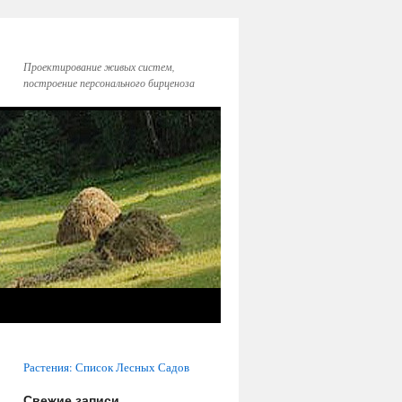
Проектирование живых систем,
построение персонального бирценоза
Растения: Список Лесных Садов
Свежие записи