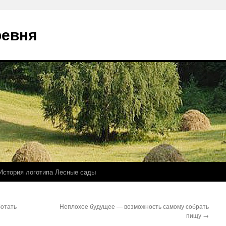
ревня
История логотипа Лесные сады
ботать
Неплохое будущее — возможность самому собрать
пищу
→