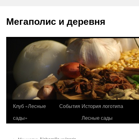
Перейти
к
Мегаполис и деревня
содержимому
Клуб «Лесные
События
История логотипа
сады»
Лесные сады
←
Манжетка Alchemilla vulgaris