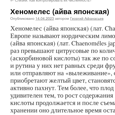
Хеномелес (айва японская)
Опубликовано
14.04.2023
автором
Георгий Афанасьев
Хеномелес (айва японская) (лат. Cha
Европе называют нордическим лим
(айва японская) (лат. Chaenoméles ja
раз превышают цитрусовые по коли
(аскорбиновой кислоты) так же по 
и рутина у них нет равных среди фр
или отправляют на «вылеживание», 
приобретают желтый цвет, становят
активно пахнут. Тем более, что пло
удивителен тем, то рост содержания
кислоты продолжается и после съема
хранении оно длительное время ост