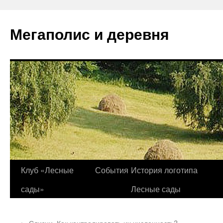
Перейти
к
Мегаполис и деревня
содержимому
Клуб «Лесные
События
История логотипа
сады»
Лесные сады
←
Слизни. Как контролировать их численность?