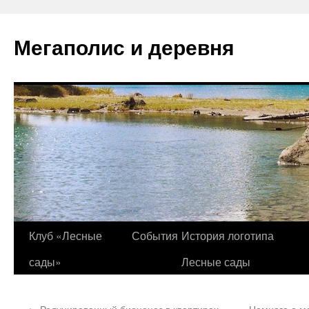
Перейти
к
Мегаполис и деревня
содержимому
Клуб «Лесные
События
История логотипа
сады»
Лесные сады
←
Редуцированный биоценоз в квартирах,
Немного о ме