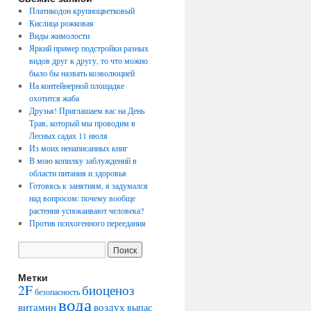
Платикодон крупноцветковый
Кислица рожковая
Виды жимолости
Яркий пример подстройки разных
видов друг к другу, то что можно
было бы назвать коэволюцией
На контейнерной площадке
охотится жаба
Друзья! Приглашаем вас на День
Трав, который мы проводим в
Лесных садах 11 июля
Из моих ненаписанных книг
В мою копилку заблуждений в
области питания и здоровья
Готовясь к занятиям, я задумался
над вопросом: почему вообще
растения успокаивают человека?
Против психогенного переедания
Метки
2F
биоценоз
безопасность
вода
воздух
витамин
выпас