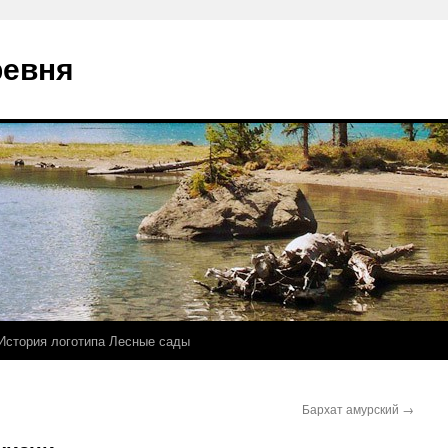
ревня
История логотипа Лесные сады
Бархат амурский
→