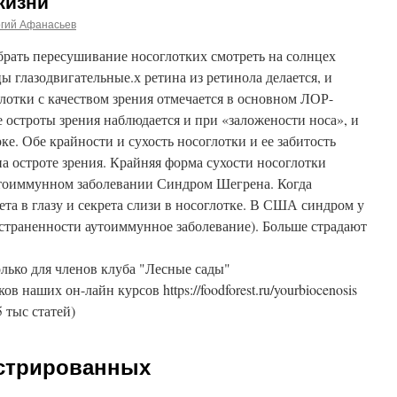
жизни
ргий Афанасьев
брать пересушивание носоглотких смотреть на солнцех
 глазодвигательные.х ретина из ретинола делается, и
глотки с качеством зрения отмечается в основном ЛОР-
е остроты зрения наблюдается и при «заложености носа», и
е. Обе крайности и сухость носоглотки и ее забитость
а остроте зрения. Крайняя форма сухости носоглотки
утоиммунном заболевании Синдром Шегрена. Когда
ета в глазу и секрета слизи в носоглотке. В США синдром у
остраненности аутоиммунное заболевание). Больше страдают
лько для членов клуба "Лесные сады"
ников наших он-лайн курсов https://foodforest.ru/yourbiocenosis
5 тыс статей)
истрированных