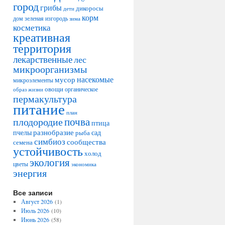
город
грибы
дикоросы
дети
корм
дом
зеленая изгородь
зима
косметика
креативная
территория
лекарственные
лес
микроорганизмы
насекомые
мусор
микроэлементы
овощи
образ жизни
органическое
пермакультура
питание
план
плодородие
почва
птица
разнобразие
сад
пчелы
рыба
симбиоз
сообщества
семена
устойчивость
холод
экология
цветы
экономика
энергия
Все записи
Август 2026
(1)
Июль 2026
(10)
Июнь 2026
(58)