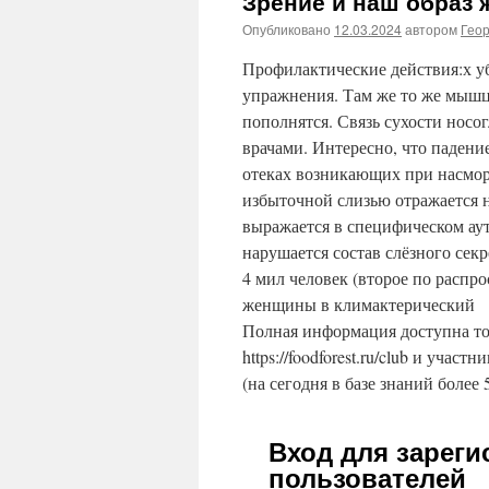
Зрение и наш образ 
Опубликовано
12.03.2024
автором
Гео
Профилактические действия:х у
упражнения. Там же то же мышцы
пополнятся. Связь сухости носо
врачами. Интересно, что падени
отеках возникающих при насморк
избыточной слизью отражается н
выражается в специфическом а
нарушается состав слёзного секр
4 мил человек (второе по распр
женщины в климактерический
Полная информация доступна то
https://foodforest.ru/club и участ
(на сегодня в базе знаний более 
Вход для зарег
пользователей