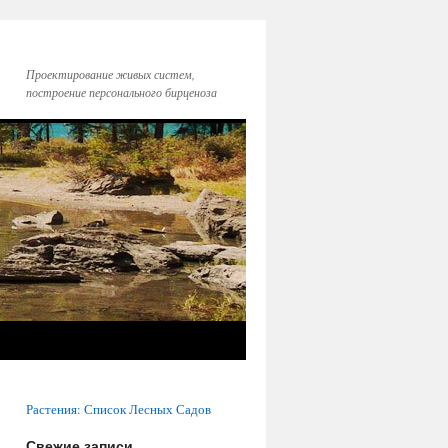
Проектирование живых систем,
построение персонального бирценоза
Растения: Список Лесных Садов
Свежие записи