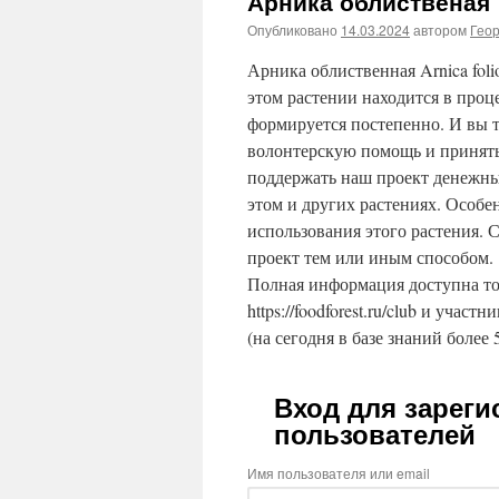
Арника облиственая
Опубликовано
14.03.2024
автором
Гео
Арника облиственная Arnica folio
этом растении находится в проц
формируется постепенно. И вы т
волонтерскую помощь и принять
поддержать наш проект денежны
этом и других растениях. Особ
использования этого растения. 
проект тем или иным способом.
Полная информация доступна то
https://foodforest.ru/club и участ
(на сегодня в базе знаний более 
Вход для зарег
пользователей
Имя пользователя или email