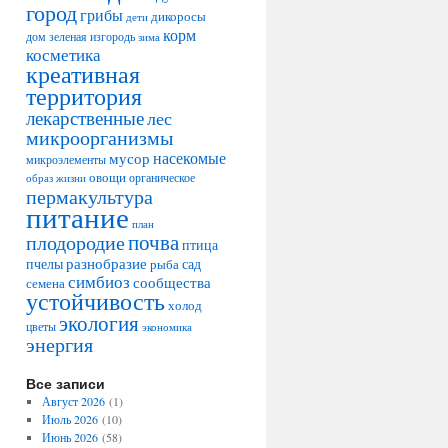
город
грибы
дикоросы
дети
корм
дом
зеленая изгородь
зима
косметика
креативная
территория
лекарственные
лес
микроорганизмы
насекомые
мусор
микроэлементы
овощи
образ жизни
органическое
пермакультура
питание
план
плодородие
почва
птица
разнобразие
сад
пчелы
рыба
симбиоз
сообщества
семена
устойчивость
холод
экология
цветы
экономика
энергия
Все записи
Август 2026
(1)
Июль 2026
(10)
Июнь 2026
(58)