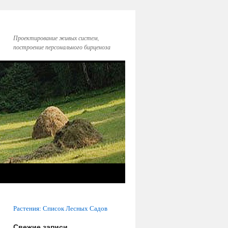
Проектирование живых систем,
построение персонального бирценоза
Растения: Список Лесных Садов
Свежие записи