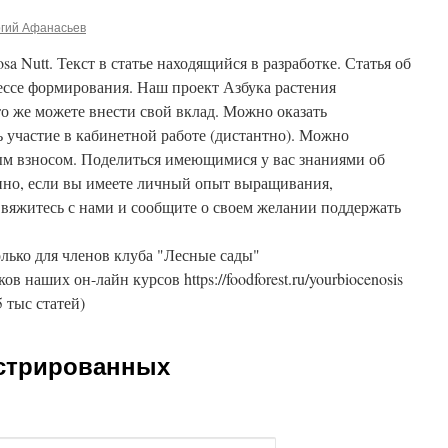
ргий Афанасьев
sa Nutt. Текст в статье находящийся в разработке. Статья об
ессе формирования. Наш проект Азбука растения
о же можете внести свой вклад. Можно оказать
 участие в кабинетной работе (дистантно). Можно
м взносом. Поделиться имеющимися у вас знаниями об
енно, если вы имеете личный опыт выращивания,
Свяжитесь с нами и сообщите о своем желании поддержать
лько для членов клуба "Лесные сады"
ников наших он-лайн курсов https://foodforest.ru/yourbiocenosis
5 тыс статей)
истрированных