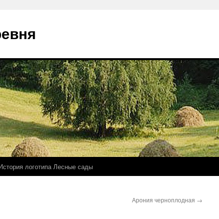
ревня
История логотипа Лесные сады
Арония черноплодная
→