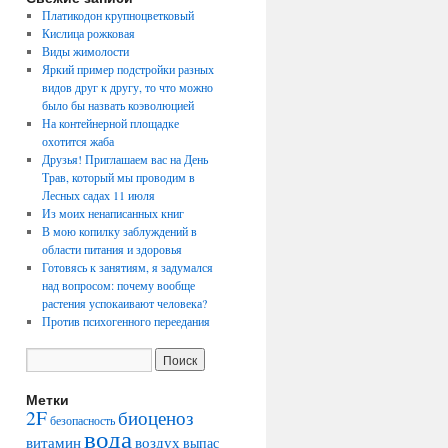
Платикодон крупноцветковый
Кислица рожковая
Виды жимолости
Яркий пример подстройки разных
видов друг к другу, то что можно
было бы назвать коэволюцией
На контейнерной площадке
охотится жаба
Друзья! Приглашаем вас на День
Трав, который мы проводим в
Лесных садах 11 июля
Из моих ненаписанных книг
В мою копилку заблуждений в
области питания и здоровья
Готовясь к занятиям, я задумался
над вопросом: почему вообще
растения успокаивают человека?
Против психогенного переедания
Метки
2F
биоценоз
безопасность
вода
воздух
витамин
выпас