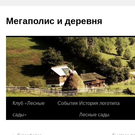
Перейти
к
Мегаполис и деревня
содержимому
Клуб «Лесные
События
История логотипа
сады»
Лесные сады
←
Гипосфагма
Быстрое пр