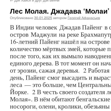
Лес Молая. Джадава ‘Молаи’
Опубликовано
30.01.2025
автором
Георгий Афанасьев
В Индии человек Джадав Пайенг в 
остров Маджули на реке Брахмапутр
16-летний Пайенг нашёл на острове
количество мёртвых змей, которые 
после того, как их вымыло наводнен
единого дерева. В тот момент он на
от эрозии, сажая деревья. 2 Работая
день, Пайенг смог высадить и вырас
леса — это больше, чем Центральны
Йорке. 2 В честь своего создателя 
Молая». В нём обитают бенгальские
носороги, олени, кролики, обезьяны