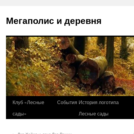
Перейти
к
Мегаполис и деревня
содержимому
Клуб «Лесные
События
История логотипа
сады»
Лесные сады
←
Дзя Хайся и друг Дзя Венчи