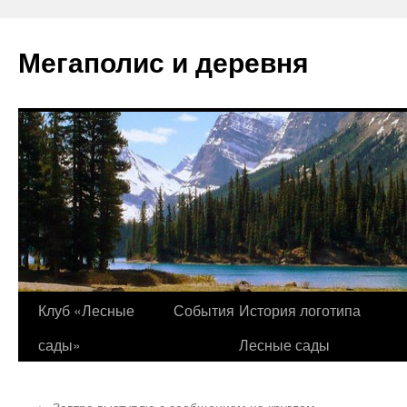
Перейти
к
Мегаполис и деревня
содержимому
Клуб «Лесные
События
История логотипа
сады»
Лесные сады
←
Завтра выступлю с сообщением на круглом