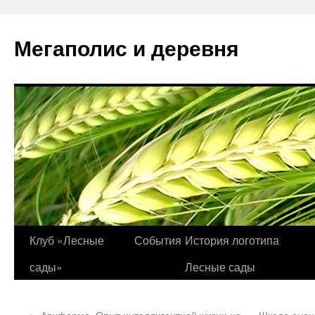
Перейти
к
Мегаполис и деревня
содержимому
Клуб «Лесные
События
История логотипа
сады»
Лесные сады
←
Архферма. Опыт интеллигентной жизни на
Шкала оцен