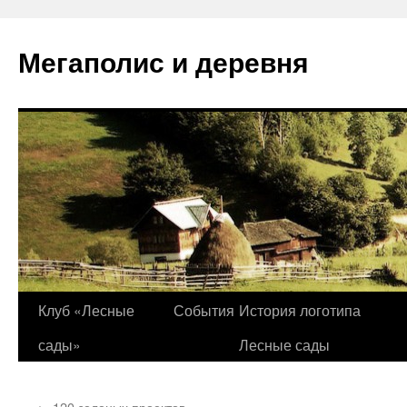
Перейти
к
Мегаполис и деревня
содержимому
Клуб «Лесные
События
История логотипа
сады»
Лесные сады
←
120 зеленых проектов