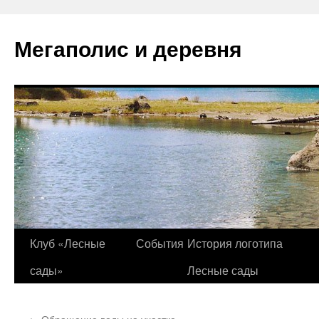
Перейти
к
Мегаполис и деревня
содержимому
Клуб «Лесные
События
История логотипа
сады»
Лесные сады
←
Обращение воды на участке