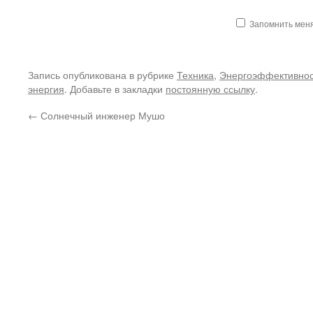
Запомнить мен
Запись опубликована в рубрике
Техника
,
Энергоэффективнос
энергия
. Добавьте в закладки
постоянную ссылку
.
←
Солнечный инженер Мушо