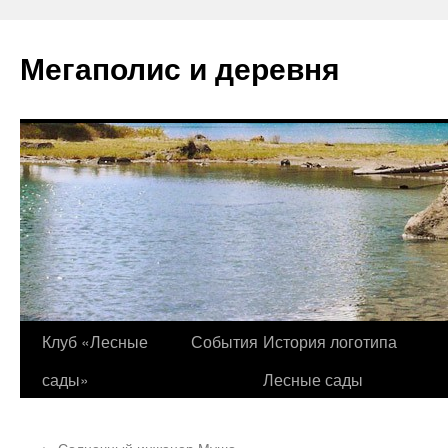
Перейти
к
Мегаполис и деревня
содержимому
Клуб «Лесные
События
История логотипа
сады»
Лесные сады
←
Солнечный инженер Мушо