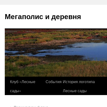
Перейти
к
Мегаполис и деревня
содержимому
Клуб «Лесные
События
История логотипа
сады»
Лесные сады
←
Поликультурный пруд