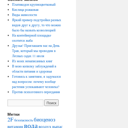
Платикодон крупноцветковый
Кислица рожковая
Виды жимолости
Яркий пример подстройки разных
видов друг к другу, то что можно
было бы назвать коэволюцией
На контейнерной площадке
охотится жаба
Друзья! Приглашаем вас на День
Трав, который мы проводим в
Лесных садах 11 июля
Из моих ненаписанных книг
В мою копилку заблуждений в
области питания и здоровья
Готовясь к занятиям, я задумался
над вопросом: почему вообще
растения успокаивают человека?
Против психогенного переедания
Метки
2F
биоценоз
безопасность
вода
воздух
витамин
выпас