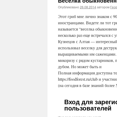
Веселка обыкновенн
Опубликовано
26.08.2014
автором
Гео
Этот гриб мне лично знаком с 90
иностранцами. Видете ли тот гр
называется “веселка обыкновенн
несколько раз еще встречался с
Кузнецов с Алтая — интересный
использовал веселку для дестру
выращиваемыми им саженцами. А
микоризу с рядом кустарников, 
дубом. Но может быть и
Полная информация доступна то
https://foodforest.ru/club и участ
(на сегодня в базе знаний более 
Вход для зарег
пользователей