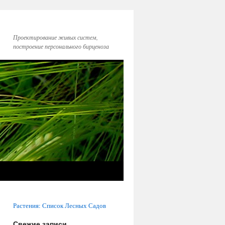
Проектирование живых систем,
построение персонального бирценоза
Растения: Список Лесных Садов
Свежие записи