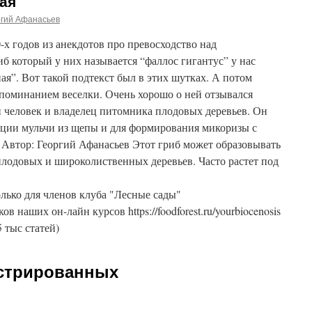
ая
ргий Афанасьев
-х годов из анекдотов про превосходство над
иб который у них называется “фаллос гигантус” у нас
ая”. Вот такой подтекст был в этих шутках. А потом
 упоминанием веселки. Очень хорошо о ней отзывался
 человек и владелец питомника плодовых деревьев. Он
кции мульчи из щепы и для формирования микоризы с
втор: Георгий Афанасьев Этот гриб может образовывать
плодовых и широколиственных деревьев. Часто растет под
лько для членов клуба "Лесные сады"
ников наших он-лайн курсов https://foodforest.ru/yourbiocenosis
5 тыс статей)
истрированных