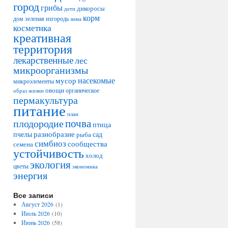
город
грибы
дикоросы
дети
корм
дом
зеленая изгородь
зима
косметика
креативная
территория
лекарственные
лес
микроорганизмы
насекомые
мусор
микроэлементы
овощи
образ жизни
органическое
пермакультура
питание
план
плодородие
почва
птица
разнобразие
сад
пчелы
рыба
симбиоз
сообщества
семена
устойчивость
холод
экология
цветы
экономика
энергия
Все записи
Август 2026
(1)
Июль 2026
(10)
Июнь 2026
(58)