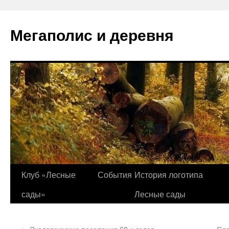
Перейти
к
Мегаполис и деревня
содержимому
Клуб «Лесные
События
История логотипа
сады»
Лесные сады
←
Экологические поселения 60-х годов
Сле