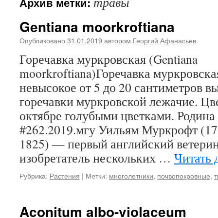
травы
Архив метки:
Gentiana moorkroftiana
Опубликовано
31.01.2019
автором
Георгий Афанасьев
Горечавка муркровская (Gentiana
moorkroftiana)Горечавка муркровска
невысокое от 5 до 20 сантиметров в
горечавки муркровской лежачие. Цве
октябре голубыми цветками. Родина
#262.2019.мгу Уильям Муркрофт (17
1825) — первый английский ветери
изобретатель нескольких …
Читать 
Рубрика:
Растения
|
Метки:
многолетники
,
почвопокровные
,
т
Aconitum albo-violaceum