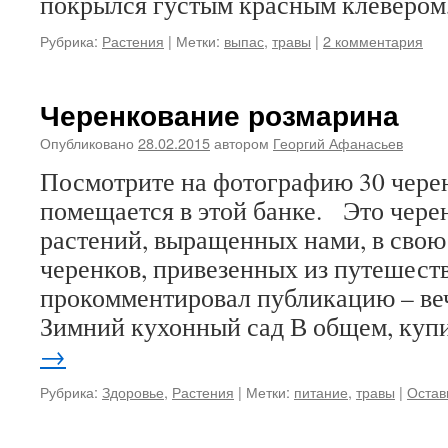
покрылся густым красным клеверо
Рубрика:
Растения
|
Метки:
выпас
,
травы
|
2 комментария
Черенкование розмарина
Опубликовано
28.02.2015
автором
Георгий Афанасьев
Посмотрите на фотографию 30 чере
помещается в этой банке. Это черен
растений, выращенных нами, в свою 
черенков, привезенных из путешеств
прокомментировал публикацию – ве
Зимний кухонный сад В общем, ку
→
Рубрика:
Здоровье
,
Растения
|
Метки:
питание
,
травы
|
Остав