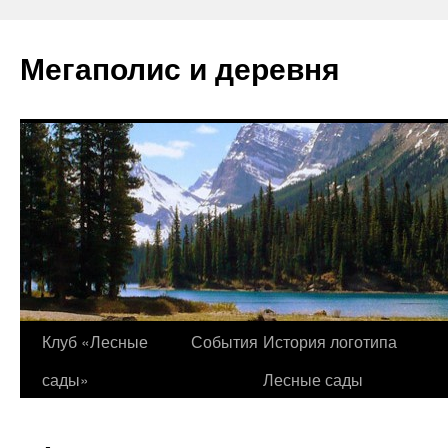
Перейти
к
Мегаполис и деревня
содержимому
Клуб «Лесные
События
История логотипа
сады»
Лесные сады