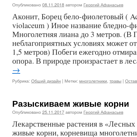
Опубликовано
08.11.2018
автором
Георгий Афанасьев
Аконит, Борец бело-фиолетовый ( A
violaceum ) Иное название бледно-
Многолетняя лиана до 3 метров. (В 
неблагоприятных условиях может отр
1,5 метров) Побеги ежегодно отмир
опора. В природе произрастает в ле
→
Рубрика:
Общий дизайн
|
Метки:
многолетники
,
травы
|
Остав
Разыскиваем живые корни
Опубликовано
25.11.2017
автором
Георгий Афанасьев
Лекарственные растения в «Лесных 
живые корни, корневища многолетн