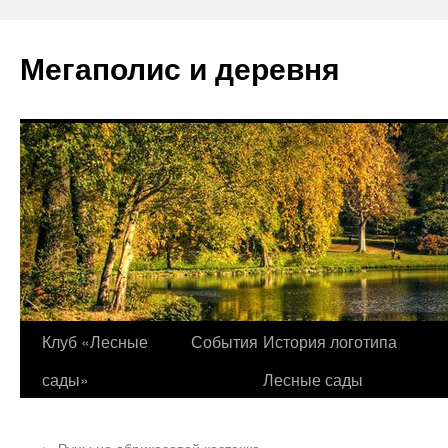
Перейти
к
Мегаполис и деревня
содержимому
Клуб «Лесные
События
История логотипа
сады»
Лесные сады
←
Руны на абрикосовой косточке