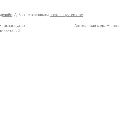
дизайн
. Добавьте в закладки
постоянную ссылку
.
 так как нужно
Аптекарские сады Москвы
→
их растений