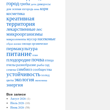
город
грибы
дикоросы
дети
корм
дом
зеленая изгородь
зима
косметика
креативная
территория
лекарственные
лес
микроорганизмы
насекомые
мусор
микроэлементы
овощи
образ жизни
органическое
пермакультура
питание
план
плодородие
почва
птица
разнобразие
сад
пчелы
рыба
симбиоз
сообщества
семена
устойчивость
холод
экология
цветы
экономика
энергия
Все записи
Август 2026
(1)
Июль 2026
(10)
Июнь 2026
(58)