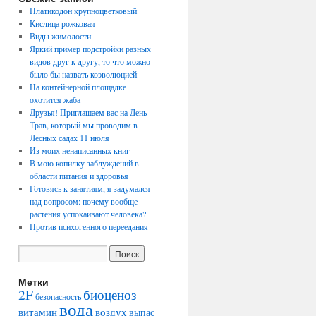
Платикодон крупноцветковый
Кислица рожковая
Виды жимолости
Яркий пример подстройки разных
видов друг к другу, то что можно
было бы назвать коэволюцией
На контейнерной площадке
охотится жаба
Друзья! Приглашаем вас на День
Трав, который мы проводим в
Лесных садах 11 июля
Из моих ненаписанных книг
В мою копилку заблуждений в
области питания и здоровья
Готовясь к занятиям, я задумался
над вопросом: почему вообще
растения успокаивают человека?
Против психогенного переедания
Метки
2F
биоценоз
безопасность
вода
воздух
витамин
выпас