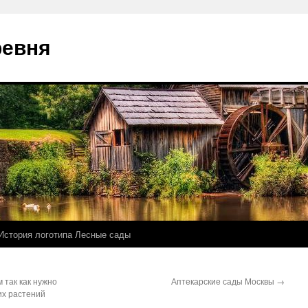
ревня
История логотипа Лесные сады
 так как нужно
Аптекарские сады Москвы
→
их растений