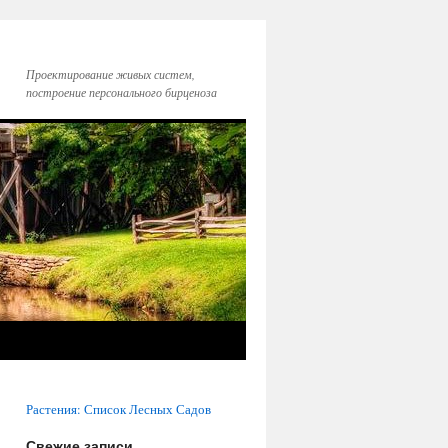
Проектирование живых систем,
построение персонального бирценоза
Растения: Список Лесных Садов
Свежие записи