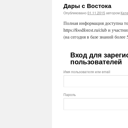
Дары с Востока
Опубликовано
01.11.2015
автором
Кат
Полная информация доступна то
https://foodforest.ru/club и участ
(на сегодня в базе знаний более 
Вход для зарег
пользователей
Имя пользователя или email
Пароль