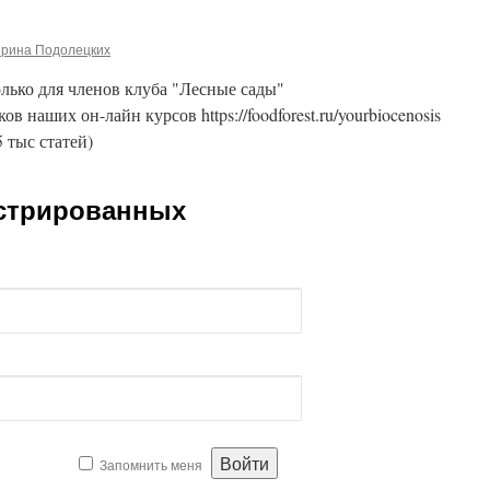
ерина Подолецких
лько для членов клуба "Лесные сады"
ников наших он-лайн курсов https://foodforest.ru/yourbiocenosis
5 тыс статей)
истрированных
Запомнить меня