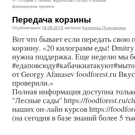
фермерском проекте
Передача корзины
Опубликовано
18.08.2015
автором
Катерина Подолецких
Вот что бывает если передать свою
корзину. «20 килограмм еды! Dmitry 
нужна поддержка. Еще неделю мы бе
#едаповсюду#кабачкиатакуют#мыт
от Georgy Afanasev foodforest.ru Вк
проверили.»
Полная информация доступна только
"Лесные сады" https://foodforest.ru/c
наших он-лайн курсов https://foodfore
(на сегодня в базе знаний более 5 ты