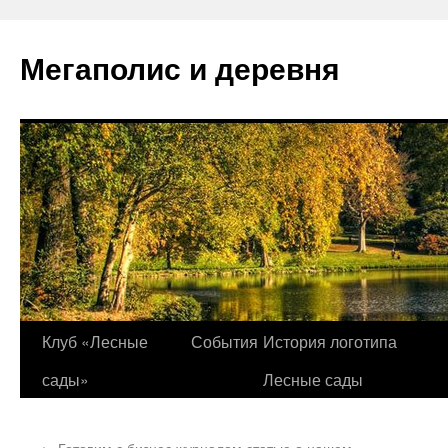
Перейти
к
Мегаполис и деревня
содержимому
Клуб «Лесные
События
История логотипа
сады»
Лесные сады
←
Готовим с бизнес журналом статью о нашем