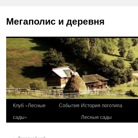
Перейти
к
Мегаполис и деревня
содержимому
Клуб «Лесные
События
История логотипа
сады»
Лесные сады
←
Травяной чай