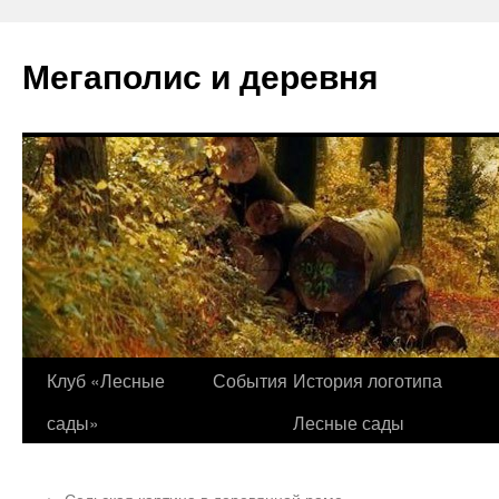
Перейти
к
Мегаполис и деревня
содержимому
Клуб «Лесные
События
История логотипа
сады»
Лесные сады
←
Сельская картина в деревянной раме