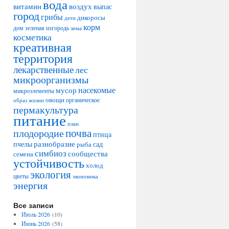
вода
воздух
витамин
выпас
город
грибы
дикоросы
дети
корм
дом
зеленая изгородь
зима
косметика
креативная
территория
лекарственные
лес
микроорганизмы
насекомые
мусор
микроэлементы
овощи
образ жизни
органическое
пермакультура
питание
план
плодородие
почва
птица
разнобразие
сад
пчелы
рыба
симбиоз
сообщества
семена
устойчивость
холод
экология
цветы
экономика
энергия
Все записи
Июль 2026
(10)
Июнь 2026
(58)