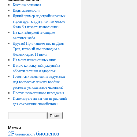
Кислица рожковая
Виды жимолости
Яркий пример подстройки разных
видов друг к другу, то что можно
было бы назвать коэволюцией
На контейнерной площадке
охотится жаба
Друзья! Приглашаем вас на День
Трав, который мы проводим в
Лесных садах 11 июля
Из моих ненаписанных книг
В мою копилку заблуждений в
области питания и здоровья
Готовясь к занятиям, я задумался
над вопросом: почему вообще
растения успокаивают человека?
Против психогенного переедания
Используете ли вы чаи из растений
для сохранения спокойствия?
Метки
2F
биоценоз
безопасность