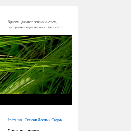
Проектирование живых систем,
построение персонального бирценоза
Растения: Список Лесных Садов
Свежие записи