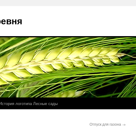
ревня
История логотипа Лесные сады
Отпуск для газона
→