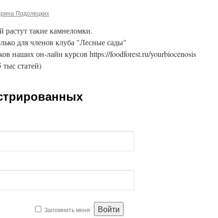
ерина Подолецких
й растут такие камнеломки.
лько для членов клуба "Лесные сады"
ников наших он-лайн курсов https://foodforest.ru/yourbiocenosis
5 тыс статей)
истрированных
Запомнить меня