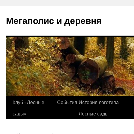
Перейти
к
Мегаполис и деревня
содержимому
Клуб «Лесные
События
История логотипа
сады»
Лесные сады
←
Энтомологический заказник