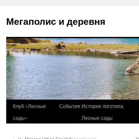
Перейти
к
Мегаполис и деревня
содержимому
Клуб «Лесные
События
История логотипа
сады»
Лесные сады
←
На Moscow Urban ForumДепартамент
Р