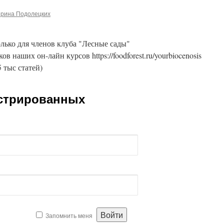
ерина Подолецких
лько для членов клуба "Лесные сады"
ников наших он-лайн курсов https://foodforest.ru/yourbiocenosis
5 тыс статей)
истрированных
Запомнить меня