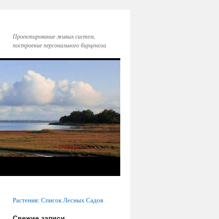
Проектирование живых систем,
построение персонального бирценоза
Растения: Список Лесных Садов
Свежие записи