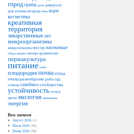
город
грибы
дикоросы
дети
корм
дом
зеленая изгородь
зима
косметика
креативная
территория
лекарственные
лес
микроорганизмы
насекомые
мусор
микроэлементы
овощи
образ жизни
органическое
пермакультура
питание
план
плодородие
почва
птица
разнобразие
сад
пчелы
рыба
симбиоз
сообщества
семена
устойчивость
холод
экология
цветы
экономика
энергия
Все записи
Август 2026
(1)
Июль 2026
(10)
Июнь 2026
(58)