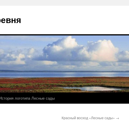
ревня
История логотипа Лесные сады
Красный восход «Лесные сады»
→