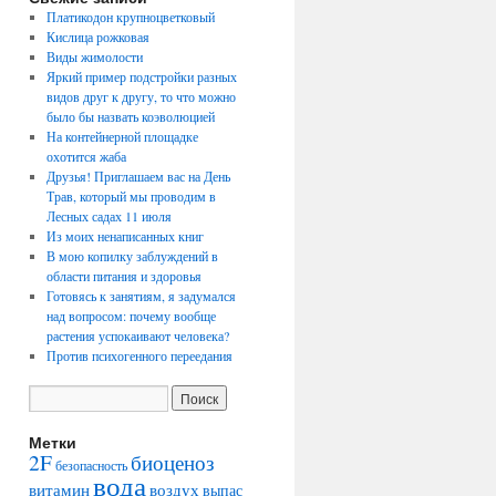
Платикодон крупноцветковый
Кислица рожковая
Виды жимолости
Яркий пример подстройки разных
видов друг к другу, то что можно
было бы назвать коэволюцией
На контейнерной площадке
охотится жаба
Друзья! Приглашаем вас на День
Трав, который мы проводим в
Лесных садах 11 июля
Из моих ненаписанных книг
В мою копилку заблуждений в
области питания и здоровья
Готовясь к занятиям, я задумался
над вопросом: почему вообще
растения успокаивают человека?
Против психогенного переедания
Метки
2F
биоценоз
безопасность
вода
воздух
витамин
выпас