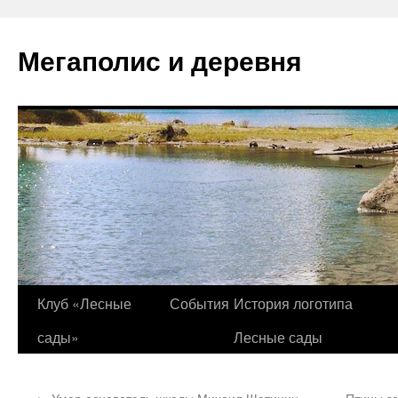
Перейти
к
Мегаполис и деревня
содержимому
Клуб «Лесные
События
История логотипа
сады»
Лесные сады
←
Умер основатель школы Михаил Щетинин
Птицы з