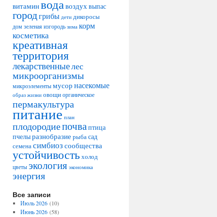
вода
воздух
витамин
выпас
город
грибы
дикоросы
дети
корм
дом
зеленая изгородь
зима
косметика
креативная
территория
лекарственные
лес
микроорганизмы
насекомые
мусор
микроэлементы
овощи
образ жизни
органическое
пермакультура
питание
план
плодородие
почва
птица
разнобразие
сад
пчелы
рыба
симбиоз
сообщества
семена
устойчивость
холод
экология
цветы
экономика
энергия
Все записи
Июль 2026
(10)
Июнь 2026
(58)