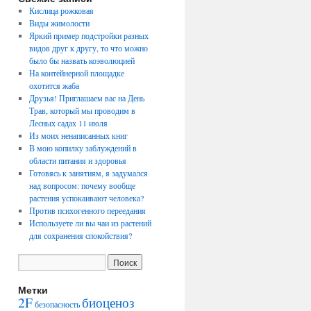
Кислица рожковая
Виды жимолости
Яркий пример подстройки разных
видов друг к другу, то что можно
было бы назвать коэволюцией
На контейнерной площадке
охотится жаба
Друзья! Приглашаем вас на День
Трав, который мы проводим в
Лесных садах 11 июля
Из моих ненаписанных книг
В мою копилку заблуждений в
области питания и здоровья
Готовясь к занятиям, я задумался
над вопросом: почему вообще
растения успокаивают человека?
Против психогенного переедания
Используете ли вы чаи из растений
для сохранения спокойствия?
Метки
2F
биоценоз
безопасность