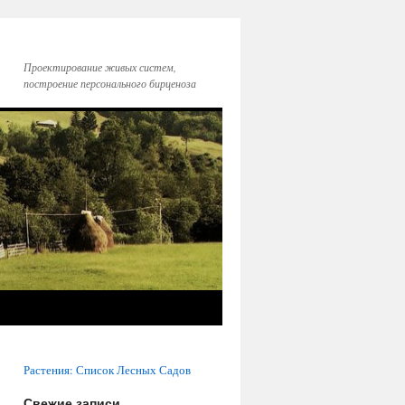
Проектирование живых систем,
построение персонального бирценоза
Растения: Список Лесных Садов
Свежие записи