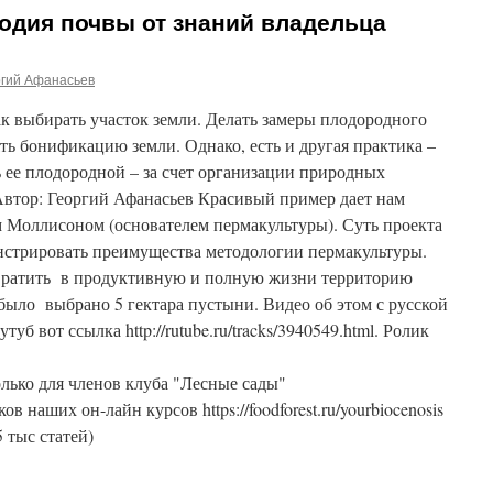
одия почвы от знаний владельца
ргий Афанасьев
к выбирать участок земли. Делать замеры плодородного
ять бонификацию земли. Однако, есть и другая практика –
ь ее плодородной – за счет организации природных
Автор: Георгий Афанасьев Красивый пример дает нам
 Моллисоном (основателем пермакультуры). Суть проекта
онстрировать преимущества методологии пермакультуры.
евратить в продуктивную и полную жизни территорию
 было выбрано 5 гектара пустыни. Видео об этом с русской
уб вот ссылка http://rutube.ru/tracks/3940549.html. Ролик
лько для членов клуба "Лесные сады"
ников наших он-лайн курсов https://foodforest.ru/yourbiocenosis
5 тыс статей)