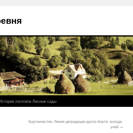
ревня
История логотипа Лесные сады
Бортничество. Линия деградации дупло-борти- колода-
улей
→