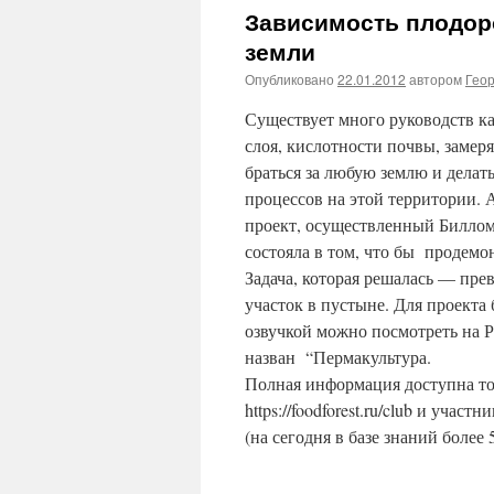
Зависимость плодор
земли
Опубликовано
22.01.2012
автором
Гео
Существует много руководств ка
слоя, кислотности почвы, замер
браться за любую землю и делат
процессов на этой территории. 
проект, осуществленный Биллом
состояла в том, что бы продем
Задача, которая решалась — пр
участок в пустыне. Для проекта
озвучкой можно посмотреть на Рут
назван “Пермакультура.
Полная информация доступна то
https://foodforest.ru/club и участ
(на сегодня в базе знаний более 