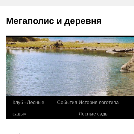
Перейти
к
Мегаполис и деревня
содержимому
Клуб «Лесные
События
История логотипа
сады»
Лесные сады
←
Наши луки зацветают