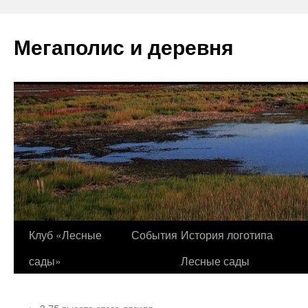
Перейти
к
Мегаполис и деревня
содержимому
Клуб «Лесные
События
История логотипа
сады»
Лесные сады
←
3,75 высота этого дягиля