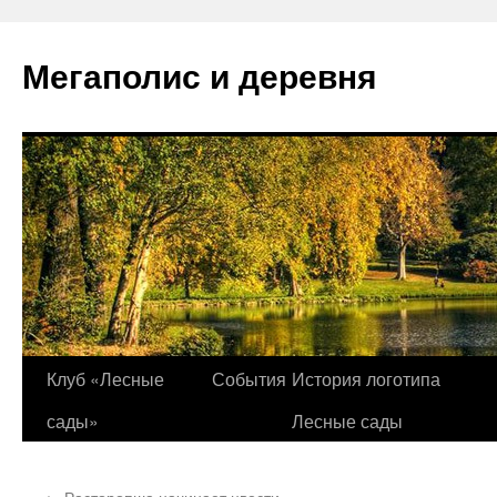
Перейти
к
Мегаполис и деревня
содержимому
Клуб «Лесные
События
История логотипа
сады»
Лесные сады
←
Расторопша начинает цвести