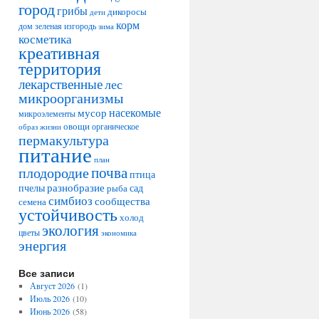
город
грибы
дикоросы
дети
корм
дом
зеленая изгородь
зима
косметика
креативная
территория
лекарственные
лес
микроорганизмы
насекомые
мусор
микроэлементы
овощи
образ жизни
органическое
пермакультура
питание
план
плодородие
почва
птица
разнобразие
сад
пчелы
рыба
симбиоз
сообщества
семена
устойчивость
холод
экология
цветы
экономика
энергия
Все записи
Август 2026
(1)
Июль 2026
(10)
Июнь 2026
(58)