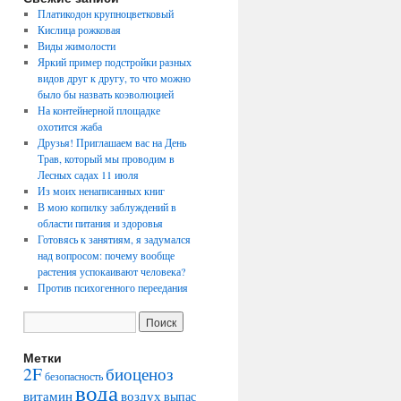
Платикодон крупноцветковый
Кислица рожковая
Виды жимолости
Яркий пример подстройки разных
видов друг к другу, то что можно
было бы назвать коэволюцией
На контейнерной площадке
охотится жаба
Друзья! Приглашаем вас на День
Трав, который мы проводим в
Лесных садах 11 июля
Из моих ненаписанных книг
В мою копилку заблуждений в
области питания и здоровья
Готовясь к занятиям, я задумался
над вопросом: почему вообще
растения успокаивают человека?
Против психогенного переедания
Метки
2F
биоценоз
безопасность
вода
воздух
витамин
выпас