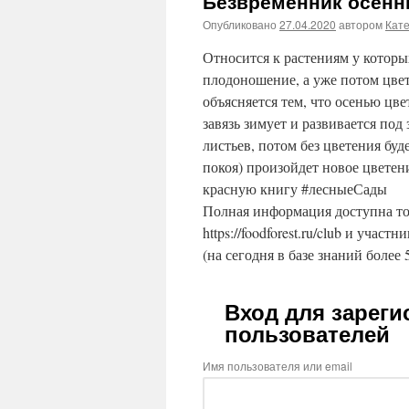
Безвременник осенн
Опубликовано
27.04.2020
автором
Кат
Относится к растениям у которы
плодоношение, а уже потом цвет
объясняется тем, что осенью цв
завязь зимует и развивается по
листьев, потом без цветения буд
покоя) произойдет новое цветен
красную книгу #лесныеСады
Полная информация доступна то
https://foodforest.ru/club и участ
(на сегодня в базе знаний более 
Вход для зарег
пользователей
Имя пользователя или email