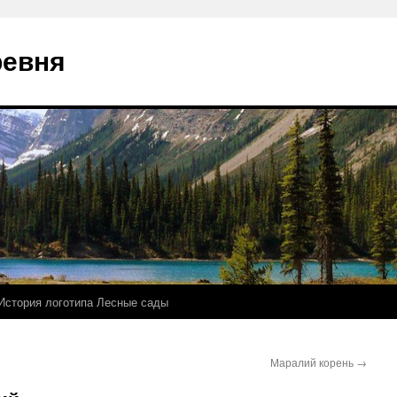
ревня
История логотипа Лесные сады
Маралий корень
→