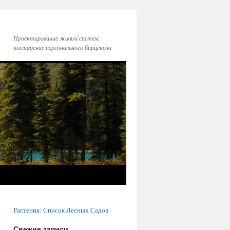
Проектирование живых систем,
построение персонального бирценоза
Растения: Список Лесных Садов
Свежие записи