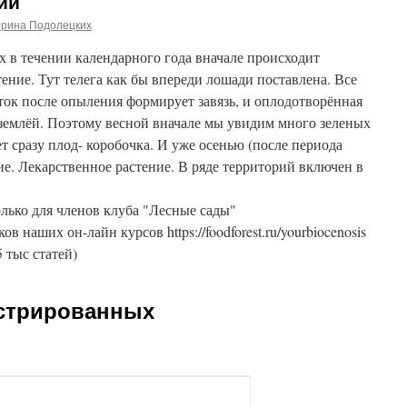
ий
ерина Подолецких
х в течении календарного года вначале происходит
ение. Тут телега как бы впереди лошади поставлена. Все
еток после опыления формирует завязь, и оплодотворённая
д землёй. Поэтому весной вначале мы увидим много зеленых
ет сразу плод- коробочка. И уже осенью (после периода
ие. Лекарственное растение. В ряде территорий включен в
лько для членов клуба "Лесные сады"
ников наших он-лайн курсов https://foodforest.ru/yourbiocenosis
5 тыс статей)
истрированных